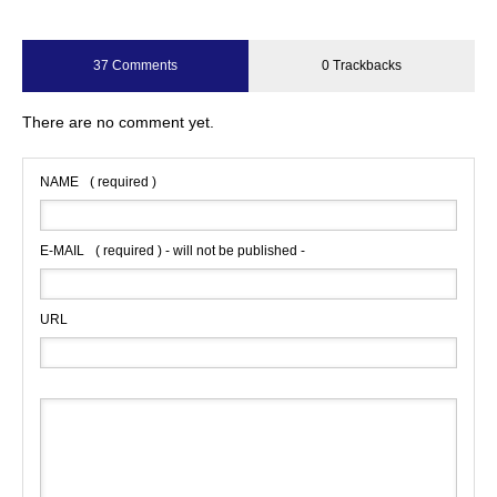
37 Comments
0 Trackbacks
There are no comment yet.
NAME
( required )
E-MAIL
( required ) - will not be published -
URL